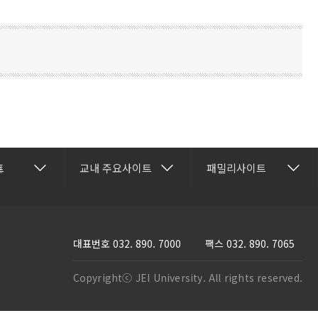
건강관리센터
재능교육
트
교내 주요사이트
패밀리사이트
보
행정과
교수학습개발센터
재능셀프러닝
명과
국제교류협력센터
재능교육연수원
과
방송학보사
재능e아카데미
대표번호
032. 890. 7000
팩스 032. 890. 7065
활과
부속유치원
재능TV
Copyrightⓒ JEI University. All rights reserved.
스템과
산학협력단
JEI 잉글리쉬 TV
프트웨어학과
성인학습지원센터
재능인쇄