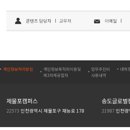
콘텐츠 담당자
교무처
이메일
개인정보처리방침
개인정보목적외이용및
업무추진비
대학
제3자제공절차
사용내역
제물포캠퍼스
송도글로벌
22573
인천광역시 제물포구
재능로 178
21987
인천광