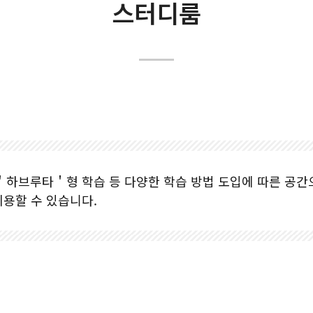
학사
스터디룸
카페/편의점
복지시설
복사센터
창의실습시설
셔틀버스
도서관
자율· 창의아고라
하브루타＇형 학습 등 다양한 학습 방법 도입에 따른 공간으
글로벌라운지
이용할 수 있습니다.
스터디룸
체육관
건강관리센터