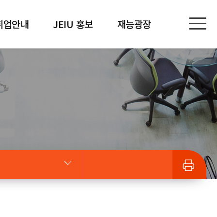
취업안내
JEIU 홍보
재능광장