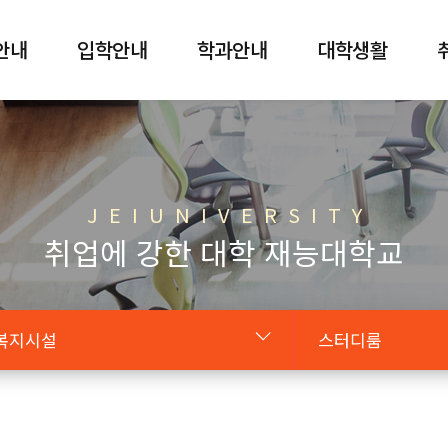
안내
입학안내
학과안내
대학생활
J E I U N I V E R S I T Y
취업에 강한 대학 재능대학교
복지시설
스터디룸
원클릭 JEIU
JEIU CAFETERIA