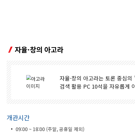
입학안내
학과안내
대학생활
자율·창의 아고라
취업안내
JEIU 홍보
자율·창의 아고라는 토론 중심의＇
재능광장
검색 활용 PC 10석을 자유롭게 
개관시간
09:00 ~ 18:00 (주말, 공휴일 제외)