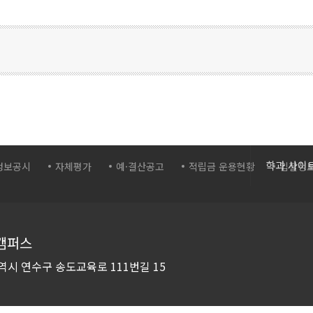
간호학과
학과 사이
정보공시
자체평가
예·결산공고
적립금 운용현황
입찰정
보건의료
바이오생
화장품학
캠퍼스
스포츠재
역시 연수구
송도교육로 111번길 15
컴퓨터시
컴퓨터소