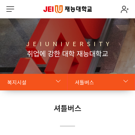
J E I U N I V E R S I T Y
취업에 강한 대학 재능대학교
복지시설
셔틀버스
원클릭 JEIU
JEIU CAFETERIA
셔틀버스
학사
카페/편의점
복지시설
복사센터