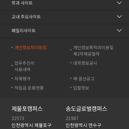
학과 사이트
보건의료행정과
건강관리센터
교내 주요사이트
바이오생명과
교수학습개발센터
재능교육
화장품학과
패밀리사이트
국제교류협력센터
재능셀프러닝
스포츠재활과
방송학보사
재능교육연수원
개인정보처리방침
개인정보목적외이용및
컴퓨터시스템과
부속유치원
제3자제공절차
재능e아카데미
컴퓨터소프트웨어학과
산학협력단
업무추진비
대학정보공시
재능TV
드론영상과
사용내역
성인학습지원센터
JEI 잉글리쉬 TV
자체평가
예·결산공고
바이오테크과
기숙사
재능인쇄
적립금 운용현황
입찰정보
게임아트디자인과
영재교육원
재능유통
게임콘텐츠과
일학습병행 공동훈련센터
JEI플라츠
제물포캠퍼스
송도글로벌캠퍼스
인테리어디자인과
평생직업교육포털
재능문화
22573
21987
시각디자인과
학생상담센터
인천광역시 제물포구
인천광역시 연수구
산청율수원