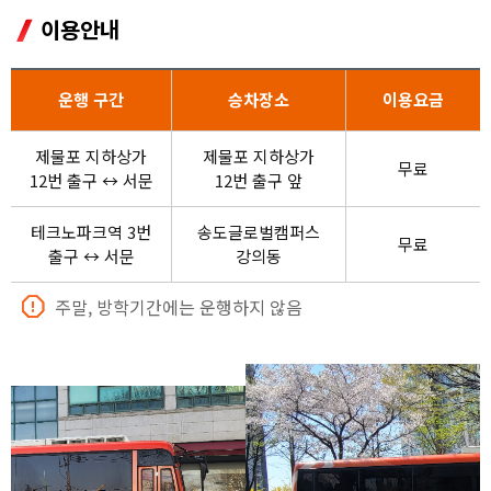
이용안내
창의실습시설
셔틀버스
운행 구간
승차장소
이용요금
도서관
제물포 지하상가
제물포 지하상가
자율· 창의아고라
무료
12번 출구 ↔ 서문
12번 출구 앞
글로벌라운지
테크노파크역 3번
송도글로벌캠퍼스
무료
출구 ↔ 서문
강의동
스터디룸
주말, 방학기간에는 운행하지 않음
체육관
건강관리센터
생활관