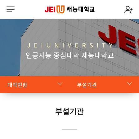
J E I U N I V E R S I T Y
인공지능 중심대학 재능대학교
대학현황
부설기관
대학소개
조직도
부설기관
학교법인
대학윤리강령
대학현황
규정목록