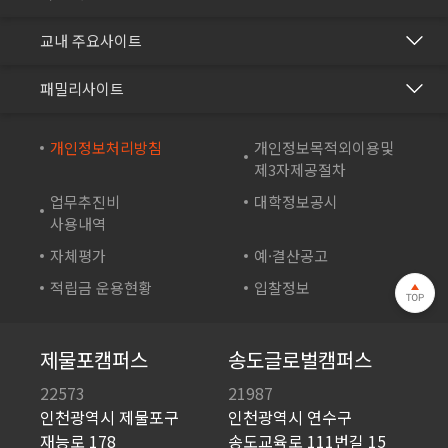
보건의료행정과
건강관리센터
교내 주요사이트
바이오생명과
교수학습개발센터
재능교육
화장품학과
패밀리사이트
국제교류협력센터
재능셀프러닝
스포츠재활과
방송학보사
재능교육연수원
개인정보처리방침
개인정보목적외이용및
컴퓨터시스템과
부속유치원
제3자제공절차
재능e아카데미
컴퓨터소프트웨어학과
산학협력단
업무추진비
대학정보공시
재능TV
드론영상과
사용내역
성인학습지원센터
JEI 잉글리쉬 TV
자체평가
예·결산공고
바이오테크과
기숙사
재능인쇄
적립금 운용현황
입찰정보
게임아트디자인과
영재교육원
재능유통
게임콘텐츠과
일학습병행 공동훈련센터
JEI플라츠
제물포캠퍼스
송도글로벌캠퍼스
인테리어디자인과
평생직업교육포털
재능문화
22573
21987
시각디자인과
학생상담센터
인천광역시 제물포구
인천광역시 연수구
산청율수원
실용음악과
재능로 178
송도교육로 111번길 15
학술정보관