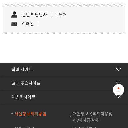
콘텐츠 담당자
교무처
이메일
간호학과
학과 사이트
보건의료행정과
건강관리센터
교내 주요사이트
바이오생명과
교수학습개발센터
재능교육
화장품학과
패밀리사이트
국제교류협력센터
재능셀프러닝
스포츠재활과
방송학보사
재능교육연수원
개인정보처리방침
개인정보목적외이용및
컴퓨터시스템과
부속유치원
제3자제공절차
재능e아카데미
컴퓨터소프트웨어학과