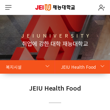
J E I U N I V E R S I T Y
취업에 강한 대학 재능대학교
복지시설
JEIU Health Food
원클릭 JEIU
JEIU CAFETERIA
JEIU Health Food
학사
카페/편의점
복지시설
복사센터