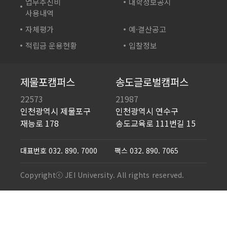
산학협력단
업무추진비
대학정보공시
재능TV
드론영상과
사용내역
성인학습지원센터
JEI 잉글리쉬 TV
자체평가
예·결산공고
바이오테크과
기숙사
재능인쇄
적립금 운용현황
입찰정보
게임아트디자인과
영재교육원
재능유통
게임콘텐츠과
일학습병행 공동훈련센터
JEI플라츠
제물포캠퍼스
송도글로벌캠퍼스
인테리어디자인과
평생직업교육포털
재능문화
22573
21987
시각디자인과
학생상담센터
인천광역시 제물포구
인천광역시 연수구
산청율수원
실용음악과
재능로 178
송도교육로 111번길 15
학술정보관
JCC
사진영상미디어과
현장실습(실습기관용)
재능고등학교
대표번호
032. 890. 7000
팩스 032. 890. 7065
뷰티스타일리스트과
대학일자리플러스센터
재능중학교
약손명가스킨케어과
Copyrightⓒ JEI University. All rights reserved.
미주법인
사회복지과
홍콩법인
유아교육과
뉴질랜드법인
호텔외식조리과 호텔외식조리전공