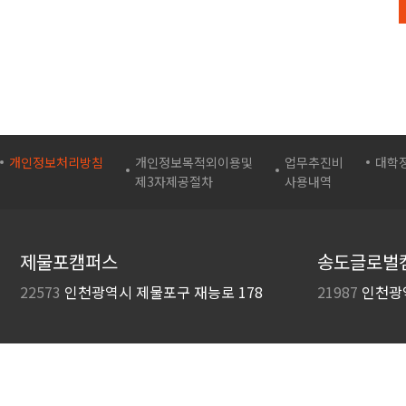
개인정보처리방침
개인정보목적외이용및
업무추진비
대학
제3자제공절차
사용내역
제물포캠퍼스
송도글로벌
22573
인천광역시 제물포구
재능로 178
21987
인천광