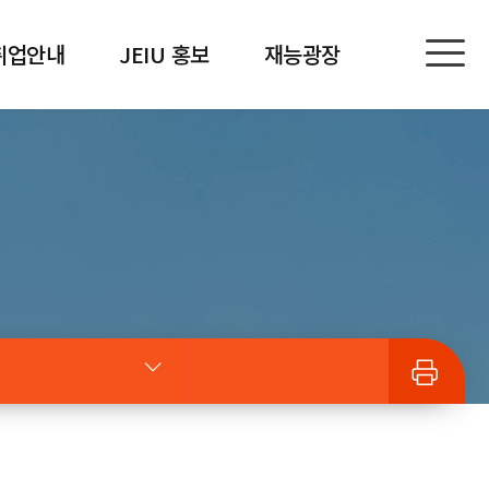
취업안내
JEIU 홍보
재능광장