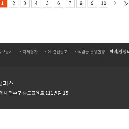
1
2
3
4
5
6
7
8
9
10
간호학과
학과 사이
정보공시
자체평가
예·결산공고
적립금 운용현황
입찰정
보건의료
바이오생
화장품학
캠퍼스
스포츠재
역시 연수구
송도교육로 111번길 15
컴퓨터시
컴퓨터소
드론영상