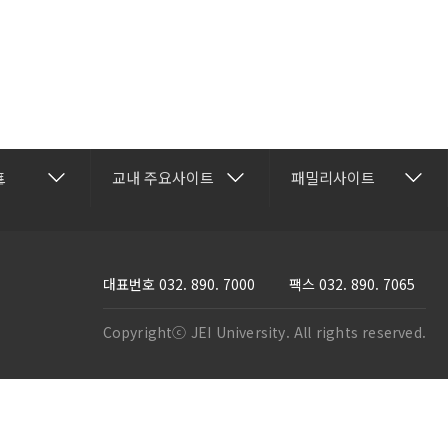
건강관리센터
재능교육
트
교내 주요사이트
패밀리사이트
보
행정과
교수학습개발센터
재능셀프러닝
명과
국제교류협력센터
재능교육연수원
과
방송학보사
재능e아카데미
대표번호
032. 890. 7000
팩스 032. 890. 7065
활과
부속유치원
재능TV
Copyrightⓒ JEI University. All rights reserved.
스템과
산학협력단
JEI 잉글리쉬 TV
프트웨어학과
성인학습지원센터
재능인쇄
과
기숙사
재능유통