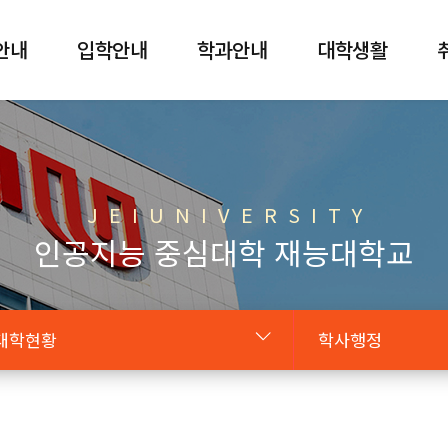
안내
입학안내
학과안내
대학생활
J E I U N I V E R S I T Y
인공지능 중심대학 재능대학교
대학현황
학사행정
대학소개
조직도