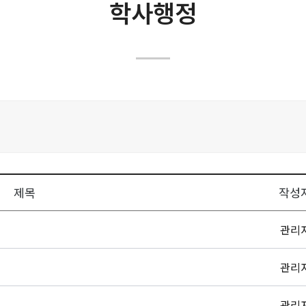
학교법인
학사행정
대학윤리강령
대학현황
규정목록
캠퍼스안내
학사행정
위원회
부설기관
부속기관
제목
작성
내규 및 지침
관리
구성원 참여·소통
관리
중장기발전계획
관리