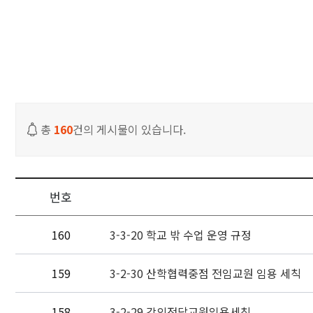
입학안내
학과안내
대학생활
취업안내
총
160
건의 게시물이 있습니다.
JEIU 홍보
재능광장
번호
160
3-3-20 학교 밖 수업 운영 규정
159
3-2-30 산학협력중점 전임교원 임용 세칙
158
3-2-29 강의전담교원임용세칙