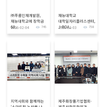
㈜푸름인재개발원,
재능대학교
재능대학교에 장학금
대학일자리플러스센터,
60..
J-ROA..
745
758
2026-02-04
2026-02-03
지역사회와 함께하는
제주화장품기업협회·
‘스마트팜 농산물 나..
제주산학융합원과