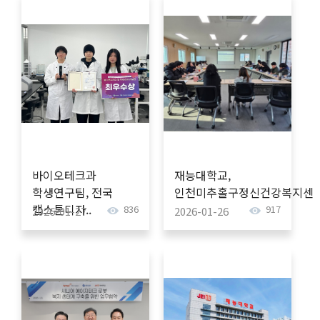
바이오테크과
재능대학교,
학생연구팀, 전국
인천미추홀구정신건강복지센터
캡스톤디자..
836
917
2026-01-27
2026-01-26