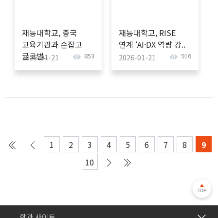
재능대학교, 중국
재능대학교, RISE
교육기관과 손잡고
연계 ‘AI·DX 역량 강..
글로벌..
853
916
2026-01-21
2026-01-21
1
2
3
4
5
6
7
8
9
10
간호학과
학과 사이트