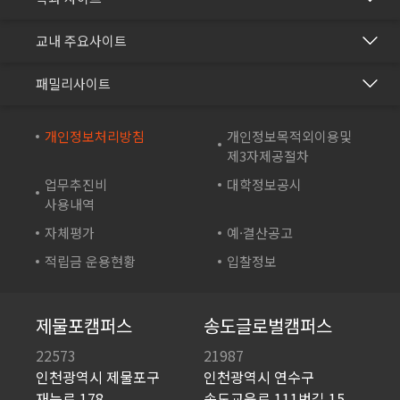
보건의료행정과
건강관리센터
교내 주요사이트
바이오생명과
교수학습개발센터
재능교육
화장품학과
패밀리사이트
국제교류협력센터
재능셀프러닝
스포츠재활과
방송학보사
재능교육연수원
개인정보처리방침
개인정보목적외이용및
컴퓨터시스템과
부속유치원
제3자제공절차
재능e아카데미
컴퓨터소프트웨어학과
산학협력단
업무추진비
대학정보공시
재능TV
드론영상과
사용내역
성인학습지원센터
JEI 잉글리쉬 TV
자체평가
예·결산공고
바이오테크과
기숙사
재능인쇄
적립금 운용현황
입찰정보
게임아트디자인과
영재교육원
재능유통
게임콘텐츠과
일학습병행 공동훈련센터
JEI플라츠
제물포캠퍼스
송도글로벌캠퍼스
인테리어디자인과
평생직업교육포털
재능문화
22573
21987
시각디자인과
학생상담센터
인천광역시 제물포구
인천광역시 연수구
산청율수원
실용음악과
재능로 178
송도교육로 111번길 15