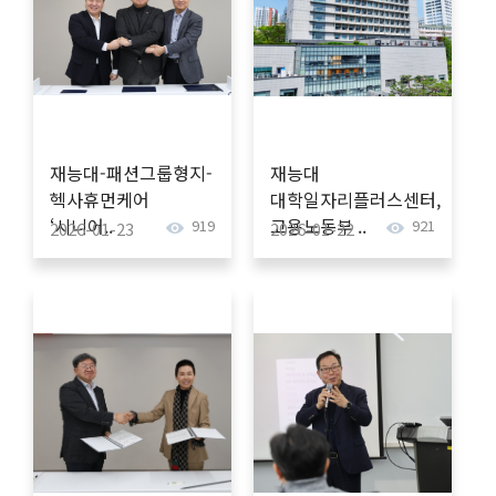
재능대-패션그룹형지-
재능대
헥사휴먼케어
대학일자리플러스센터,
‘시니어..
고용노동부 ..
919
921
2026-01-23
2026-01-22