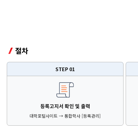
입학안내
학과안내
대학생활
절차
취업안내
JEIU 홍보
STEP 01
재능광장
등록고지서 확인 및 출력
대학포털사이트 → 통합학사 [등록관리]