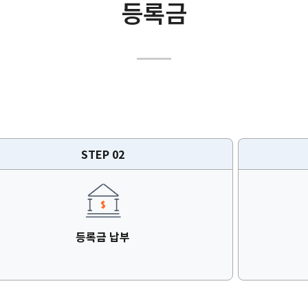
학사
등록금
학생증 신청
복지시설
장학금
창의실습시설
등록금
수강신청
STEP 02
휴학
복학
재입학
등록금 납부
졸업 및 수료
봉사활동