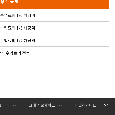
징 수 금 액
수업료의 1/6 해당액
수업료의 1/3 해당액
수업료의 1/2 해당액
기 수업료의 전액
건강관리센터
재능교육
트
교내 주요사이트
패밀리사이트
보
행정과
교수학습개발센터
재능셀프러닝