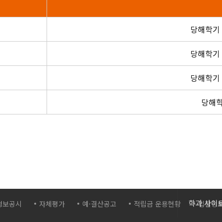
당해학기 
당해학기 
당해학기 
당해학
간호학과
학과 사이
정보공시
자체평가
예·결산공고
적립금 운용현황
입찰정
보건의료