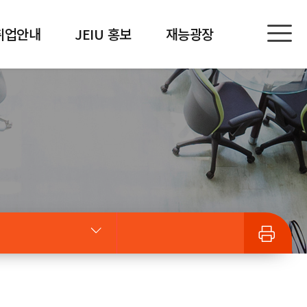
취업안내
JEIU 홍보
재능광장