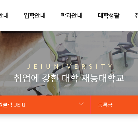
안내
입학안내
학과안내
대학생활
J E I U N I V E R S I T Y
취업에 강한 대학 재능대학교
원클릭 JEIU
등록금
원클릭 JEIU
증명서발급