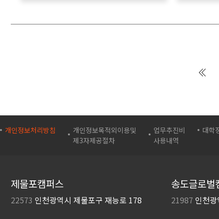
개인정보처리방침
개인정보목적외이용및
업무추진비
대학
제3자제공절차
사용내역
제물포캠퍼스
송도글로벌
22573
인천광역시 제물포구
재능로 178
21987
인천광