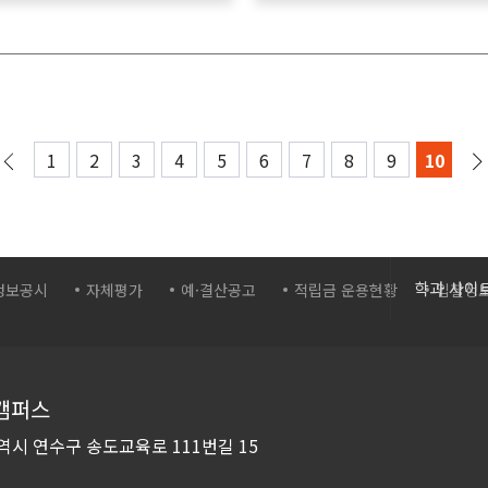
1
2
3
4
5
6
7
8
9
10
간호학과
학과 사이
정보공시
자체평가
예·결산공고
적립금 운용현황
입찰정
보건의료
바이오생
화장품학
캠퍼스
스포츠재
역시 연수구
송도교육로 111번길 15
컴퓨터시