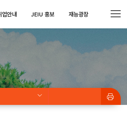
취업안내
JEIU 홍보
재능광장