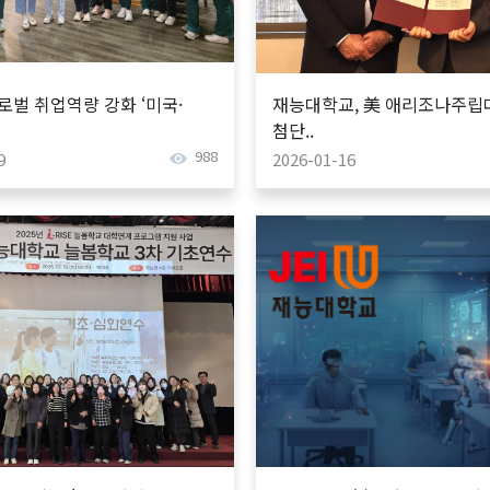
로벌 취업역량 강화 ‘미국·
재능대학교, 美 애리조나주립대와
첨단..
988
9
2026-01-16