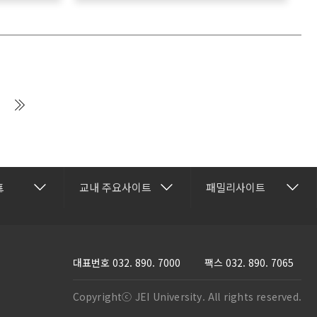
건강관리센터
재능교육
트
교내 주요사이트
패밀리사이트
보
행정과
교수학습개발센터
재능셀프러닝
명과
국제교류협력센터
재능교육연수원
과
방송학보사
재능e아카데미
대표번호
032. 890. 7000
팩스 032. 890. 7065
활과
부속유치원
재능TV
Copyrightⓒ JEI University. All rights reserved.
스템과
산학협력단
JEI 잉글리쉬 TV