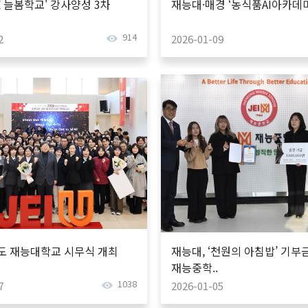
SE 늘봄학교' 강사양성 3차
재능대·매경 ‘농식품AI아카데미’
914
2
2026-01-09
년도 재능대학교 시무식 개최
재능대, ‘천원의 아침밥’ 기부
재능중학..
1038
7
2026-01-05