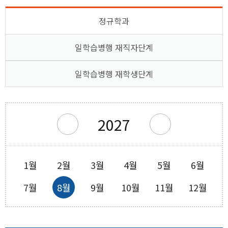
정규학과
창의실습시설
평가&졸업
일학습병행 재직자단계
일학습병행 재학생단계
2027
1월
2월
3월
4월
5월
6월
7월
8월
9월
10월
11월
12월