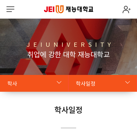
J E I U N I V E R S I T Y
취업에 강한 대학 재능대학교
학사
학사일정
원클릭 JEIU
학칙
학사일정
학사
학사일정
복지시설
출석