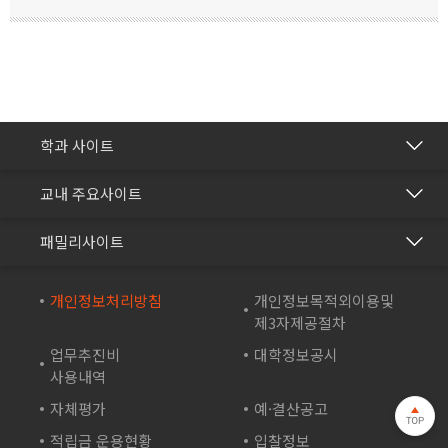
간호학과
학과 사이트
보건의료행정과
건강관리센터
교내 주요사이트
바이오생명과
교수학습개발센터
재능교육
화장품학과
패밀리사이트
국제교류협력센터
재능셀프러닝
스포츠재활과
방송학보사
재능교육연수원
개인정보처리방침
개인정보목적외이용및
컴퓨터시스템과
부속유치원
제3자제공절차
재능e아카데미
컴퓨터소프트웨어학과
산학협력단
업무추진비
대학정보공시
재능TV
드론영상과
사용내역
성인학습지원센터
JEI 잉글리쉬 TV
자체평가
예·결산공고
바이오테크과
기숙사
재능인쇄
적립금 운용현황
입찰정보
게임아트디자인과