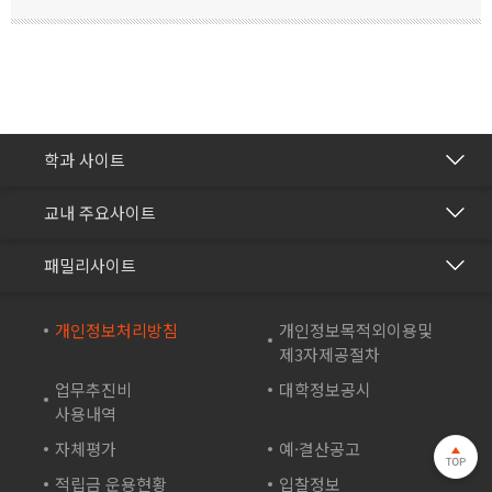
간호학과
학과 사이트
보건의료행정과
건강관리센터
교내 주요사이트
바이오생명과
교수학습개발센터
재능교육
화장품학과
패밀리사이트
국제교류협력센터
재능셀프러닝
스포츠재활과
방송학보사
재능교육연수원
개인정보처리방침
개인정보목적외이용및
컴퓨터시스템과
부속유치원
제3자제공절차
재능e아카데미
컴퓨터소프트웨어학과
산학협력단
업무추진비
대학정보공시
재능TV
드론영상과
사용내역
성인학습지원센터
JEI 잉글리쉬 TV
자체평가
예·결산공고
바이오테크과
기숙사
재능인쇄
적립금 운용현황
입찰정보
게임아트디자인과