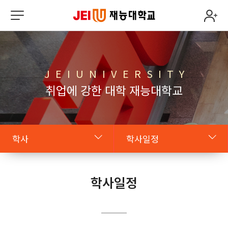
J E I U N I V E R S I T Y
취업에 강한 대학 재능대학교
학사
학사일정
원클릭 JEIU
학칙
학사일정
학사
학사일정
복지시설
출석