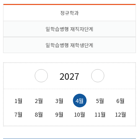
정규학과
창의실습시설
평가&졸업
일학습병행 재직자단계
일학습병행 재학생단계
2027
1월
2월
3월
4월
5월
6월
7월
8월
9월
10월
11월
12월