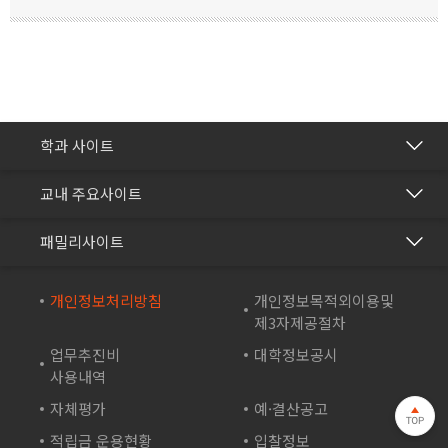
간호학과
학과 사이트
보건의료행정과
건강관리센터
교내 주요사이트
바이오생명과
교수학습개발센터
재능교육
화장품학과
패밀리사이트
국제교류협력센터
재능셀프러닝
스포츠재활과
방송학보사
재능교육연수원
개인정보처리방침
개인정보목적외이용및
컴퓨터시스템과
부속유치원
제3자제공절차
재능e아카데미
컴퓨터소프트웨어학과
산학협력단
업무추진비
대학정보공시
재능TV
드론영상과
사용내역
성인학습지원센터
JEI 잉글리쉬 TV
자체평가
예·결산공고
바이오테크과
기숙사
재능인쇄
적립금 운용현황
입찰정보
게임아트디자인과