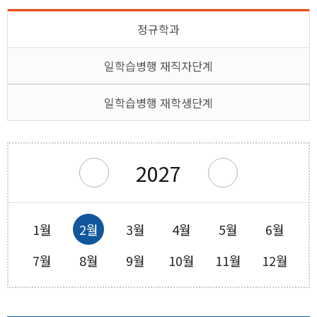
정규학과
창의실습시설
평가&졸업
일학습병행 재직자단계
일학습병행 재학생단계
2027
1월
2월
3월
4월
5월
6월
7월
8월
9월
10월
11월
12월