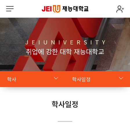
J E I U N I V E R S I T Y
취업에 강한 대학 재능대학교
학사
학사일정
원클릭 JEIU
학칙
학사일정
학사
학사일정
복지시설
출석