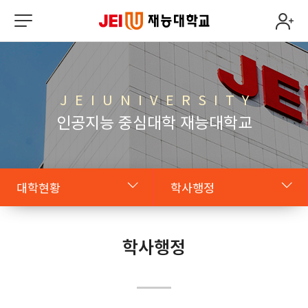
J E I U N I V E R S I T Y
인공지능 중심대학 재능대학교
대학현황
학사행정
대학소개
조직도
학사행정
학교법인
대학윤리강령
대학현황
규정목록