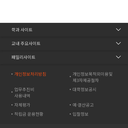
간호학과
학과 사이트
보건의료행정과
건강관리센터
교내 주요사이트
바이오생명과
교수학습개발센터
재능교육
화장품학과
패밀리사이트
국제교류협력센터
재능셀프러닝
스포츠재활과
방송학보사
재능교육연수원
개인정보처리방침
개인정보목적외이용및
컴퓨터시스템과
부속유치원
제3자제공절차
재능e아카데미
컴퓨터소프트웨어학과
산학협력단
업무추진비
대학정보공시
재능TV
드론영상과
사용내역
성인학습지원센터
JEI 잉글리쉬 TV
자체평가
예·결산공고
바이오테크과
기숙사
재능인쇄
적립금 운용현황
입찰정보
게임아트디자인과
영재교육원
재능유통
게임콘텐츠과