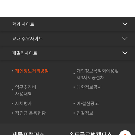
간호학과
학과 사이트
보건의료행정과
건강관리센터
교내 주요사이트
바이오생명과
교수학습개발센터
재능교육
화장품학과
패밀리사이트
국제교류협력센터
재능셀프러닝
스포츠재활과
방송학보사
재능교육연수원
개인정보처리방침
개인정보목적외이용및
컴퓨터시스템과
부속유치원
제3자제공절차
재능e아카데미
컴퓨터소프트웨어학과
산학협력단
업무추진비
대학정보공시
재능TV
드론영상과
사용내역
성인학습지원센터
JEI 잉글리쉬 TV
자체평가
예·결산공고
바이오테크과
기숙사
재능인쇄
적립금 운용현황
입찰정보
게임아트디자인과
영재교육원
재능유통
게임콘텐츠과
일학습병행 공동훈련센터
JEI플라츠
제물포캠퍼스
송도글로벌캠퍼스