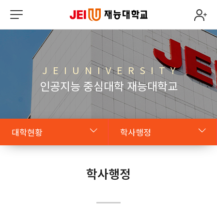
J E I U N I V E R S I T Y
인공지능 중심대학 재능대학교
대학현황
학사행정
대학소개
조직도
학사행정
학교법인
대학윤리강령
대학현황
규정목록