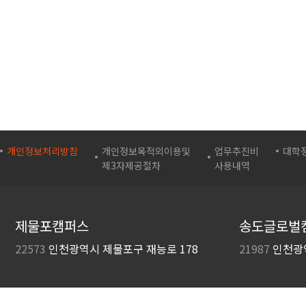
개인정보처리방침
개인정보목적외이용및
업무추진비
대학
제3자제공절차
사용내역
제물포캠퍼스
송도글로벌
22573
인천광역시 제물포구
재능로 178
21987
인천광