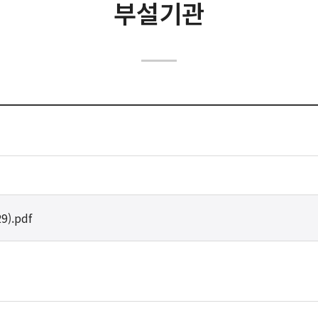
학교법인
부설기관
대학윤리강령
대학현황
규정목록
캠퍼스안내
학사행정
위원회
부설기관
부속기관
).pdf
내규 및 지침
구성원 참여·소통
중장기발전계획