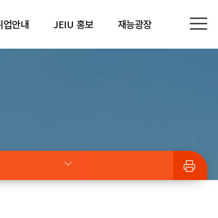
취업안내
JEIU 홍보
재능광장