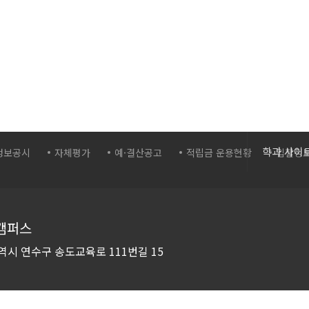
간호학과
학과 사이
정보공시
자체평가
예·결산공고
적립금 운용현황
입찰정
보건의료
바이오생
화장품학
캠퍼스
스포츠재
역시 연수구
송도교육로 111번길 15
컴퓨터시
컴퓨터소