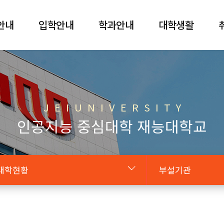
안내
입학안내
학과안내
대학생활
J E I U N I V E R S I T Y
인공지능 중심대학 재능대학교
대학현황
부설기관
대학소개
조직도