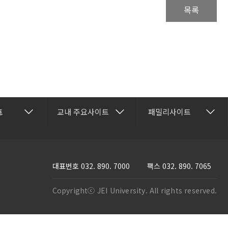
목록
건강관리센터
재능교육
트
교내 주요사이트
패밀리사이트
보
행정과
교수학습개발센터
재능셀프러닝
명과
국제교류협력센터
재능교육연수원
과
방송학보사
재능e아카데미
대표번호
032. 890. 7000
팩스 032. 890. 7065
활과
부속유치원
재능TV
Copyrightⓒ JEI University. All rights reserved.
스템과
산학협력단
JEI 잉글리쉬 TV
프트웨어학과
성인학습지원센터
재능인쇄