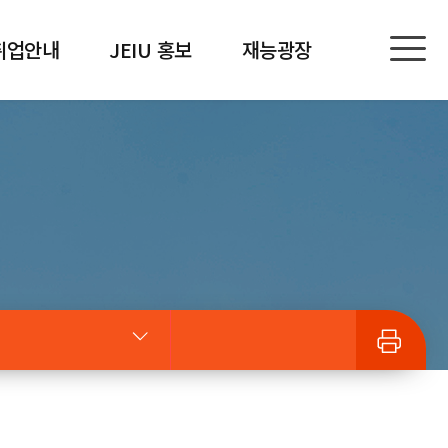
취업안내
JEIU 홍보
재능광장