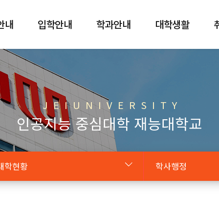
안내
입학안내
학과안내
대학생활
J E I U N I V E R S I T Y
인공지능 중심대학 재능대학교
대학현황
학사행정
대학소개
조직도