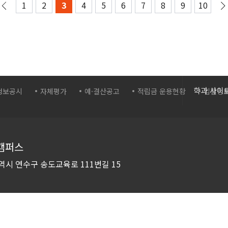
1
2
3
4
5
6
7
8
9
10
간호학과
학과 사이
정보공시
자체평가
예·결산공고
적립금 운용현황
입찰정
보건의료
바이오생
화장품학
캠퍼스
스포츠재
역시 연수구
송도교육로 111번길 15
컴퓨터시
컴퓨터소
드론영상