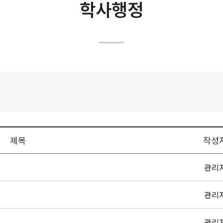
학교법인
학사행정
대학윤리강령
대학현황
규정목록
캠퍼스안내
학사행정
위원회
부설기관
부속기관
제목
작성
내규 및 지침
관리
구성원 참여·소통
관리
중장기발전계획
관리