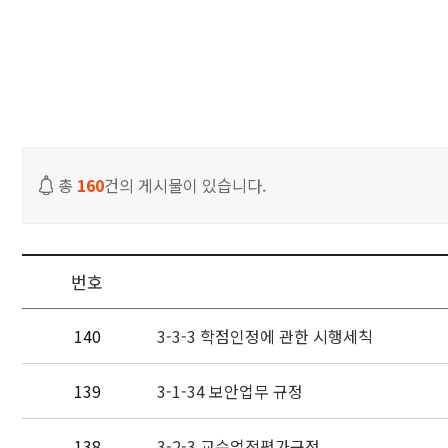
입학안내
학과안내
대학생활
취업안내
총
160
건의 게시물이 있습니다.
JEIU 홍보
재능광장
번호
140
3-3-3 학점인정에 관한 시행세칙
139
3-1-34 보안업무 규정
138
3-2-3 교수업적평가규정