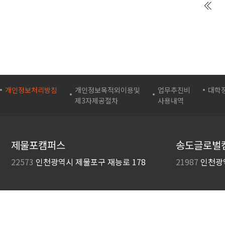
개인정보처리방침
개인정보목적외이용및
업무추진비
대학
제3자제공절차
사용내역
제물포캠퍼스
송도글로벌
22573
인천광역시 제물포구
재능로 178
21987
인천광