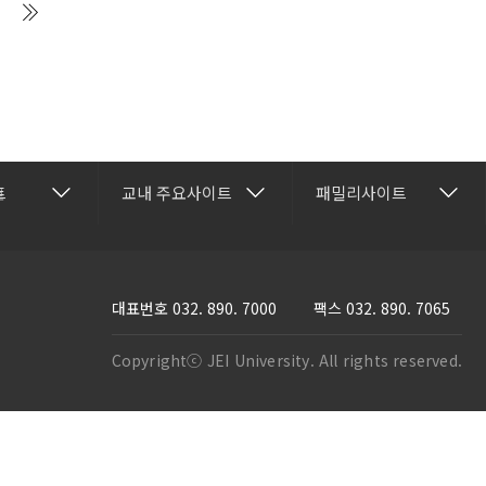
건강관리센터
재능교육
트
교내 주요사이트
패밀리사이트
보
행정과
교수학습개발센터
재능셀프러닝
명과
국제교류협력센터
재능교육연수원
과
방송학보사
재능e아카데미
대표번호
032. 890. 7000
팩스 032. 890. 7065
활과
부속유치원
재능TV
Copyrightⓒ JEI University. All rights reserved.
스템과
산학협력단
JEI 잉글리쉬 TV
프트웨어학과
성인학습지원센터
재능인쇄
과
기숙사
재능유통